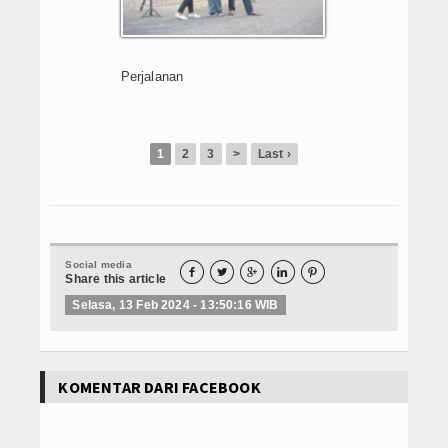
E-Learning
Agenda
Perjalanan
Data Alumni
Konsultasi
1
2
3
>
Last ›
Hubungi Kami
Social media





Share this article
Selasa, 13 Feb 2024 - 13:50:16 WIB
KOMENTAR DARI FACEBOOK