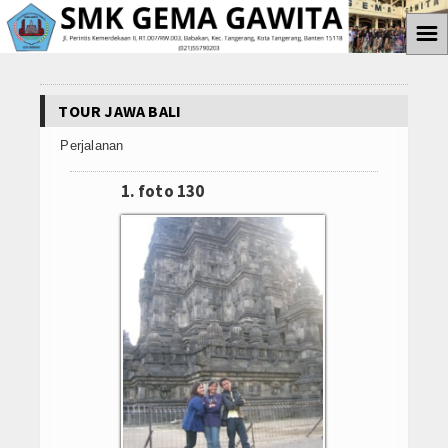
☰
Home
TOUR JAWA BALI
Informasi
Perjalanan
Prestasi Siswa
1. foto 130
Teknologi
Ekstrakulikuler
Paskibra
Galeri
Album Foto
Koleksi Video