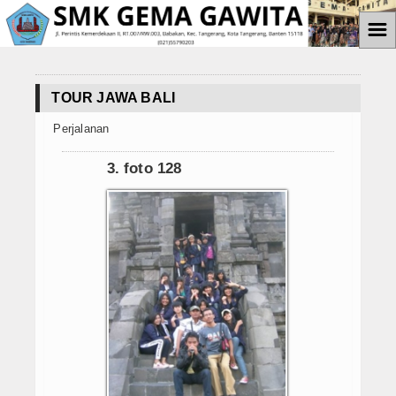
☰
Home
TOUR JAWA BALI
Informasi
Perjalanan
Prestasi Siswa
3. foto 128
Teknologi
Ekstrakulikuler
Paskibra
Galeri
Album Foto
Koleksi Video