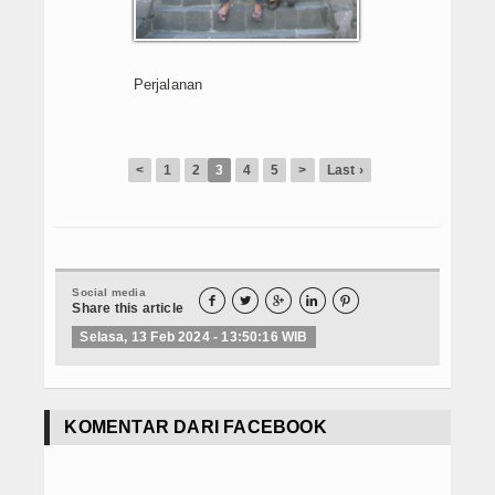
E-Learning
Agenda
Perjalanan
Data Alumni
Konsultasi
<
1
2
3
4
5
>
Last ›
Hubungi Kami
Social media





Share this article
Selasa, 13 Feb 2024 - 13:50:16 WIB
KOMENTAR DARI FACEBOOK