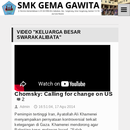
☰
Home
VIDEO "KELUARGA BESAR
Informasi
SWARAKALIBATA"
Prestasi Siswa
Teknologi
Ekstrakulikuler
Paskibra
Chomsky: Calling for change on US
Galeri
2
Admin
16:51:04, 17 Agu 2014
👤
🕔
Album Foto
Pemimpin tertinggi Iran, Ayatollah Ali Khamenei
menyampaikan pernyataan kontroversial terkait
Koleksi Video
ketegangan di Gaza. Khamenei mendorong agar
Palestina terus melawan Israel. "Salah . . .