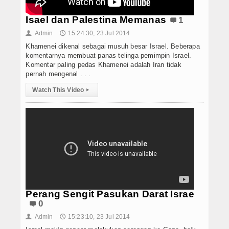
Isael dan Palestina Memanas
1
Admin
15:24:30, 23 Jul 2014
👤
🕔
Khamenei dikenal sebagai musuh besar Israel. Beberapa
komentarnya membuat panas telinga pemimpin Israel.
Komentar paling pedas Khamenei adalah Iran tidak
pernah mengenal . . .
Watch This Video
▸
Perang Sengit Pasukan Darat Israe
0
Admin
15:23:10, 23 Jul 2014
👤
🕔