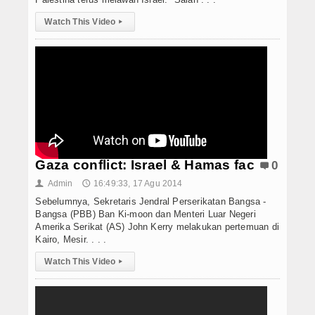
E-Learning
Watch This Video
▸
Agenda
Data Alumni
Konsultasi
Hubungi Kami
Gaza conflict: Israel & Hamas fac
0
Admin
16:49:33, 17 Agu 2014
👤
🕔
Sebelumnya, Sekretaris Jendral Perserikatan Bangsa -
Bangsa (PBB) Ban Ki-moon dan Menteri Luar Negeri
Amerika Serikat (AS) John Kerry melakukan pertemuan di
Kairo, Mesir. . . .
Watch This Video
▸