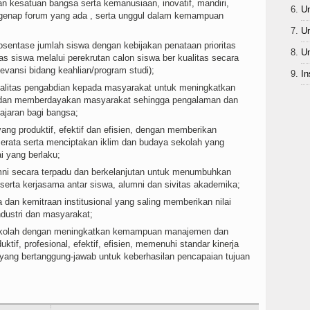
n kesatuan bangsa serta kemanusiaan, inovatif, mandiri,
Un
egenap forum yang ada , serta unggul dalam kemampuan
Un
entase jumlah siswa dengan kebijakan penataan prioritas
Un
s siswa melalui perekrutan calon siswa ber kualitas secara
levansi bidang keahlian/program studi);
In
litas pengabdian kepada masyarakat untuk meningkatkan
 dan memberdayakan masyarakat sehingga pengalaman dan
lajaran bagi bangsa;
ng produktif, efektif dan efisien, dengan memberikan
erata serta menciptakan iklim dan budaya sekolah yang
i yang berlaku;
ni secara terpadu dan berkelanjutan untuk menumbuhkan
erta kerjasama antar siswa, alumni dan sivitas akademika;
n kemitraan institusional yang saling memberikan nilai
ndustri dan masyarakat;
 sekolah dengan meningkatkan kemampuan manajemen dan
tif, profesional, efektif, efisien, memenuhi standar kinerja
yang bertanggung-jawab untuk keberhasilan pencapaian tujuan