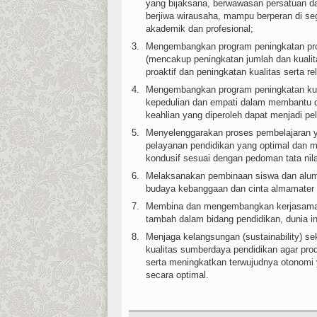
yang bijaksana, berwawasan persatuan da
berjiwa wirausaha, mampu berperan di s
akademik dan profesional;
Mengembangkan program peningkatan pros
(mencakup peningkatan jumlah dan kualita
proaktif dan peningkatan kualitas serta re
Mengembangkan program peningkatan kua
kepedulian dan empati dalam membantu
keahlian yang diperoleh dapat menjadi pe
Menyelenggarakan proses pembelajaran ya
pelayanan pendidikan yang optimal dan m
kondusif sesuai dengan pedoman tata nila
Melaksanakan pembinaan siswa dan alum
budaya kebanggaan dan cinta almamater s
Membina dan mengembangkan kerjasama da
tambah dalam bidang pendidikan, dunia i
Menjaga kelangsungan (sustainability)
kualitas sumberdaya pendidikan agar produk
serta meningkatkan terwujudnya otonomi 
secara optimal.