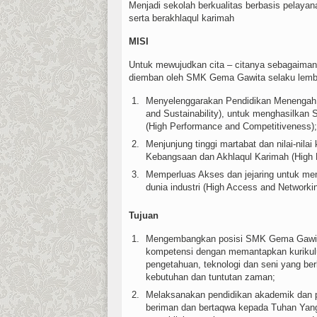
Menjadi sekolah berkualitas berbasis pelaya
serta berakhlaqul karimah
MISI
Untuk mewujudkan cita – citanya sebagaimana
diemban oleh SMK Gema Gawita selaku lembag
Menyelenggarakan Pendidikan Menengah se
and Sustainability), untuk menghasilkan 
(High Performance and Competitiveness);
Menjunjung tinggi martabat dan nilai-nil
Kebangsaan dan Akhlaqul Karimah (High 
Memperluas Akses dan jejaring untuk m
dunia industri (High Access and Networkin
Tujuan
Mengembangkan posisi SMK Gema Gawita
kompetensi dengan memantapkan kurikul
pengetahuan, teknologi dan seni yang be
kebutuhan dan tuntutan zaman;
Melaksanakan pendidikan akademik dan p
beriman dan bertaqwa kepada Tuhan Yang 