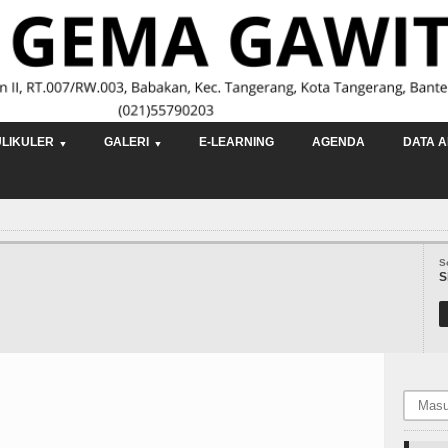
LIKULER
GALERI
E-LEARNING
AGENDA
DATA A
S
S