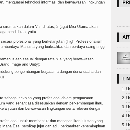
nan, menguasai teknologi informasi dan berwawasan lingkungan
PR
 dirumuskan dalam Visi di atas, 3 (tiga) Misi Utama akan
a pendidikan, yaitu :
AR
cara profesional yang berkelanjutan (High Professionalism
Sumberdaya Manusia yang berkualitas dan berdaya saing tinggi
ai kemanusiaan sesuai dengan tata nilai yang berwawasan
Brand Image and Unity);
endukung pengembangan kerjasama dengan dunia usaha dan
g).
LI
Un
 sebagai sekolah yang profesional dalam penguasaan
Un
um yang senantiasa disesuaikan dengan perkembangan ilmu,
Un
rkelanjutan dan berwawasan lingkungan serta relevan dengan
Un
rofesional untuk membentuk dan menghasilkan lulusan yang
Un
Maha Esa, bersikap jujur dan adil, berkarakter kepemimpinan