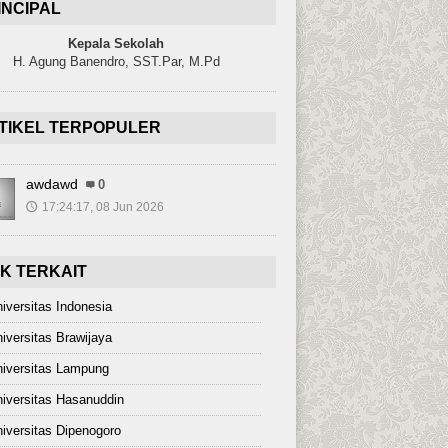
INCIPAL
Kepala Sekolah
H. Agung Banendro, SST.Par, M.Pd
TIKEL TERPOPULER
awdawd
0
17:24:17, 08 Jun 2026
🕔
NK TERKAIT
iversitas Indonesia
iversitas Brawijaya
iversitas Lampung
iversitas Hasanuddin
iversitas Dipenogoro