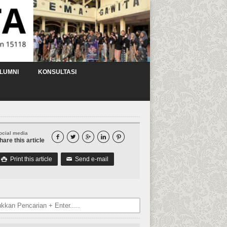
LUMNI
KONSULTASI
ocial media





hare this article
Print this article
Send e-mail

✉