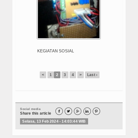
E-Learning
Agenda
Data Alumni
Konsultasi
KEGIATAN SOSIAL
Hubungi Kami
<
1
2
3
4
>
Last ›
Social media





Share this article
Selasa, 13 Feb 2024 - 14:03:44 WIB