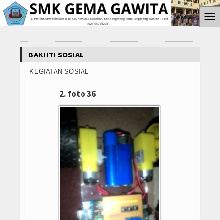
☰
Home
BAKHTI SOSIAL
Informasi
KEGIATAN SOSIAL
Prestasi Siswa
2. foto 36
Teknologi
Ekstrakulikuler
Paskibra
Galeri
Album Foto
Koleksi Video